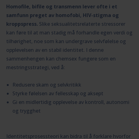
Homofile, bifile og transmenn lever ofte i et
samfunn preget av homofobi, HIV-stigma og
kroppspress.
Slike seksualitetsrelaterte stressorer
kan føre til at man stadig må forhandle egen verdi og
tilhørighet, noe som kan undergrave selvfølelse og
opplevelsen av en stabil identitet. I denne
sammenhengen kan chemsex fungere som en
mestringsstrategi, ved å:
Redusere skam og selvkritikk
Styrke følelsen av fellesskap og aksept
Gi en midlertidig opplevelse av kontroll, autonomi
og trygghet
Identitetsprosessteori kan bidra til å forklare hvorfor