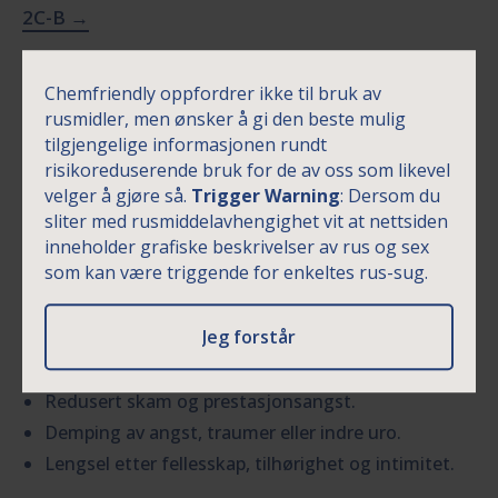
2C-B →
Chemfriendly oppfordrer ikke til bruk av
Psykososiale motivasjoner
rusmidler, men ønsker å gi den beste mulig
tilgjengelige informasjonen rundt
for chemsex
risikoreduserende bruk for de av oss som likevel
velger å gjøre så.
Trigger Warning
: Dersom du
Forskning og brukererfaringer viser at
sliter med rusmiddelavhengighet vit at nettsiden
motivasjonene for chemsex ofte er sammensatte
inneholder grafiske beskrivelser av rus og sex
som kan være triggende for enkeltes rus-sug.
og kan inkludere:
Jeg forstår
Økt seksuell nytelse og intensitet.
Økt selvtillit og opplevelse av mestring.
Redusert skam og prestasjonsangst.
Demping av angst, traumer eller indre uro.
Lengsel etter fellesskap, tilhørighet og intimitet.