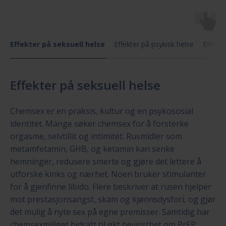
Effekter på seksuell helse
Effekter på psykisk helse
Effekte
Effekter på seksuell helse
Chemsex er en praksis, kultur og en psykososial
identitet. Mange søker chemsex for å forsterke
orgasme, selvtillit og intimitet. Rusmidler som
metamfetamin, GHB, og ketamin kan senke
hemninger, redusere smerte og gjøre det lettere å
utforske kinks og nærhet. Noen bruker stimulanter
for å gjenfinne libido. Flere beskriver at rusen hjelper
mot prestasjonsangst, skam og kjønnsdysfori, og gjør
det mulig å nyte sex på egne premisser. Samtidig har
chemsexmiljøet bidratt til økt bevissthet om PrEP,