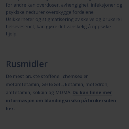
for andre kan overdoser, avhengighet, infeksjoner og
psykiske nedturer overskygge fordelene.
Usikkerheter og stigmatisering av skeive og brukere i
helsevesenet, kan gjøre det vanskelig å oppsøke
hjelp.
Rusmidler
De mest brukte stoffene i chemsex er
metamfetamin, GHB/GBL, ketamin, mefedron,
amfetamin, kokain og MDMA.
Du kan finne mer
informasjon om blandingsrisiko på brukersiden
her.