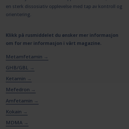
en sterk dissosiativ opplevelse med tap av kontroll og
orientering.
Klikk på rusmiddelet du ønsker mer informasjon
om for mer informasjon i vårt magazine.
Metamfetamin →
GHB/GBL →
Ketamin →
Mefedron →
Amfetamin →
Kokain →
MDMA →