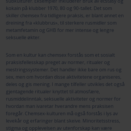
subkulturer. Eksempler inkluderer bruk av ecstasy og
kokain på klubber 1970, 80 og 90-tallet. Det som
skiller chemsex fra tidligere praksis, er blant annet en
dreining fra «klubbrus», til sterkere rusmidler som
metamfetamin og GHB for mer intense og lengre
seksuelle økter.
Som en kultur kan chemsex forstås som et sosialt
praksisfellesskap preget av normer, ritualer og
mestringssystemer. Det handler ikke bare om rus og
sex, men om hvordan disse aktivitetene organiseres,
deles og gis mening. I mange tilfeller utvikles det også
gjentagende ritualer knyttet til atmosfære,
rusmiddelinntak, seksuelle aktiviteter og normer for
hvordan man ivaretar hverandre mens praksisen
foregår. Chemsex-kulturen må også forstås i lys av
levekår og erfaringer blant skeive. Minoritetsstress,
stigma og opplevelsen av utenforskap kan være