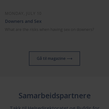
MONDAY, JULY 10
Downers and Sex
What are the risks when having sex on downers?
Gå til magazine ⟶
Samarbeidspartnere
Takk til Helsedirektoratet og Bufdir for