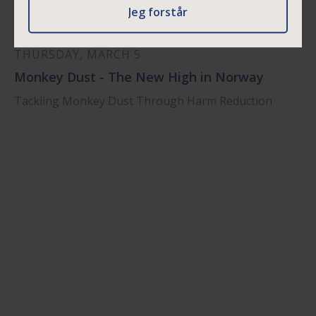
Jeg forstår
THURSDAY, MARCH 5
Monkey Dust - The New High in Norway
Tackling Monkey Dust Through Harm Reduction