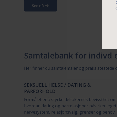
See nå
Samtalebank for indivd
Her finner du samtalemaler og praksistestede 
SEKSUELL HELSE / DATING &
PARFORHOLD
Formålet er å styrke deltakernes bevissthet om
hvordan dating og parrelasjoner påvirker; eget
nervesystem, relasjonsvalg, grenser og behov,