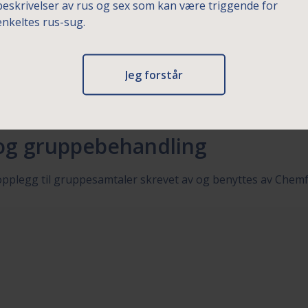
beskrivelser av rus og sex som kan være triggende for
enkeltes rus-sug.
Jeg forstår
 og gruppebehandling
opplegg til gruppesamtaler skrevet av og benyttes av Chemf