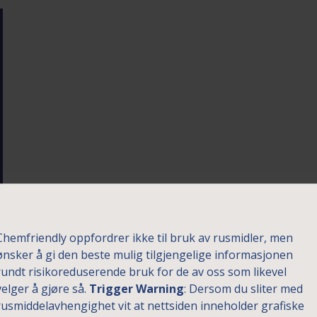
Chemfriendly oppfordrer ikke til bruk av rusmidler, men
ønsker å gi den beste mulig tilgjengelige informasjonen
rundt risikoreduserende bruk for de av oss som likevel
velger å gjøre så.
Trigger Warning
: Dersom du sliter med
rusmiddelavhengighet vit at nettsiden inneholder grafiske