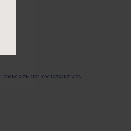
riendlys aktivister med fagbakgrunn.