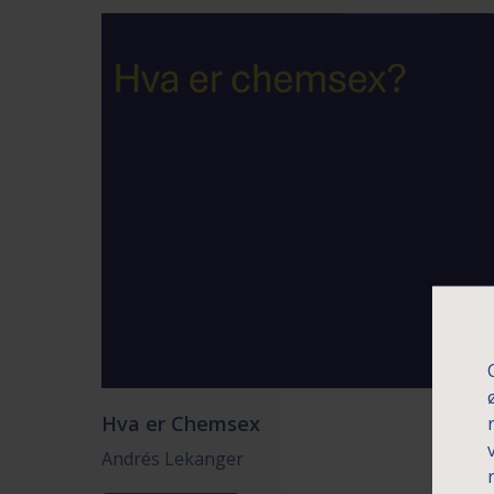
Hva er Chemsex
Andrés Lekanger