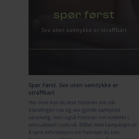
Spør Først. Sex uten samtykke er
straffbart
Her inne kan du lese historier om når
blandingen rus og sex gjorde samtykke
vanskelig, men også historier om voldtekt i
seksualisert rusbruk. Målet med kampanjen er
å spre informasjon om hvordan du kan