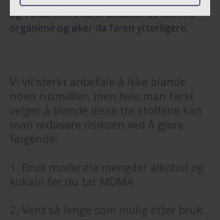
og Voltaren/Voltarol belaster de samme
organene og øker da faren ytterligere.
Vi vil sterkt anbefale å ikke blande
noen rusmidler, men hvis man først
velger å blande disse tre stoffene kan
man redusere risikoen ved å gjøre
følgende:
1. Bruk moderate mengder alkohol og
kokain før du tar MDMA
2. Vent så lenge som mulig etter bruk