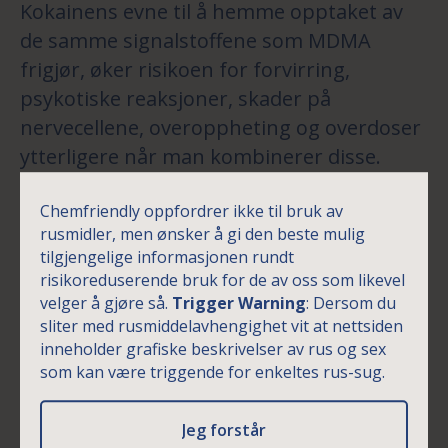
Kokainens evne til å hemme opptaket av
de samme signalstoffene som MDMA
frigjør, øker risikoen for forvirring,
psykotiske reaksjoner, skader på
nervecellene, overoppheting og overdoser
ytterligere når man kombinerer disse.
Desto mer kokain/kokaetylen man har i
Chemfriendly oppfordrer ikke til bruk av
kroppen når man starter med MDMA, jo
rusmidler, men ønsker å gi den beste mulig
større er risikoen for disse negative
tilgjengelige informasjonen rundt
effektene.
risikoreduserende bruk for de av oss som likevel
velger å gjøre så.
Trigger Warning
: Dersom du
sliter med rusmiddelavhengighet vit at nettsiden
Samtidig bruk av alkohol, kokain og MDMA
inneholder grafiske beskrivelser av rus og sex
legger stort press på organer som lever og
som kan være triggende for enkeltes rus-sug.
nyrer, som ikke klarer å bryte ned stoffene
fort nok og kan i verste fall føre til
Jeg forstår
organsvikt. Legemidler som Paracet Ibux